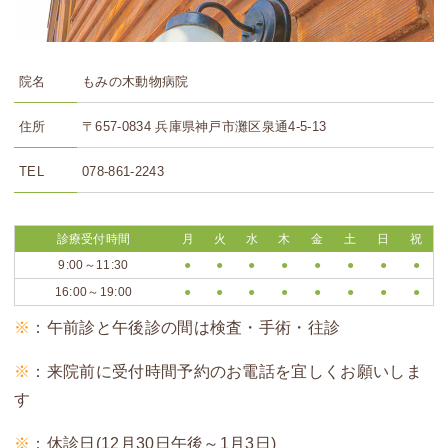
院名
もみの木動物病院
住所
〒657-0834 兵庫県神戸市灘区泉通4-5-13
TEL
078-861-2243
診療受付時間
月
火
水
木
金
土
日
祝
9:00～11:30
●
●
●
●
●
●
●
●
16:00～19:00
●
●
●
●
●
●
●
●
※
：午前診と午後診の間は検査・手術・往診
※
：
来院前に受付時間予約のお電話を宜しくお願いしま
す
※
：休診日(12月30日午後～1月3日)